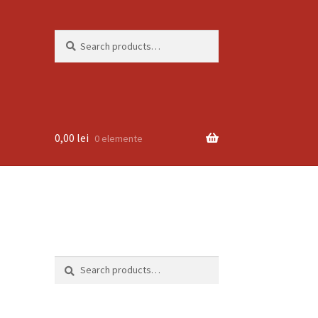
Search
Search
for:
0,00
lei
0 elemente
Search
Search
for: