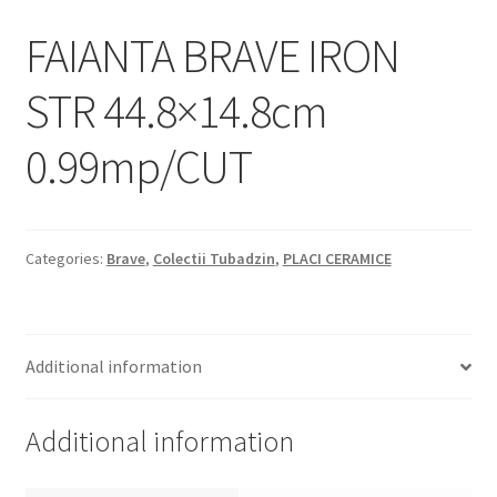
Informatii
FAIANTA BRAVE IRON
Plata si Livrare
STR 44.8×14.8cm
Politică de confidențialitate
0.99mp/CUT
Politica de cookie
Termeni si conditii
Categories:
Brave
,
Colectii Tubadzin
,
PLACI CERAMICE
Magazin
Plată
Additional information
Additional information