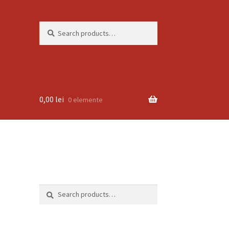
Search
Search
for:
0,00
lei
0 elemente
Search
Search
for: