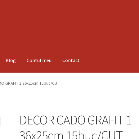
Blog
Contul meu
Contact
espre noi
Informatii
Magazin
Plată
O GRAFIT 1 36x25cm 15buc/CUT
DECOR CADO GRAFIT 1
36x25cm 15buc/CUT