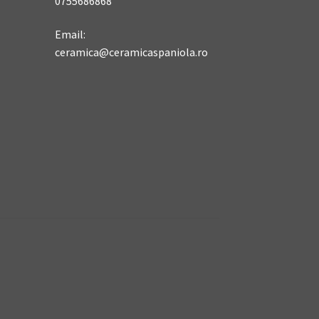
0755686868
Email:
ceramica@ceramicaspaniola.ro