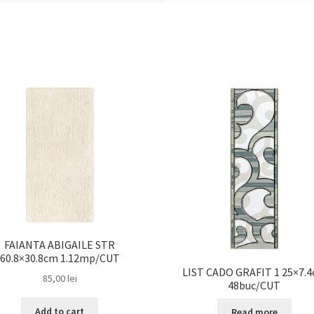
FAIANTA ABIGAILE STR
60.8×30.8cm 1.12mp/CUT
LIST CADO GRAFIT 1 25×7.
85,00
lei
48buc/CUT
Add to cart
Read more