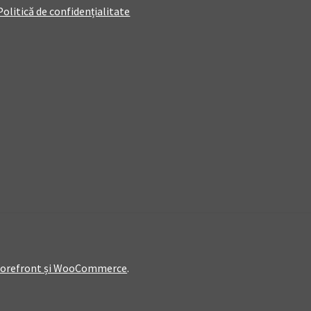
Politică de confidențialitate
Storefront și WooCommerce
.