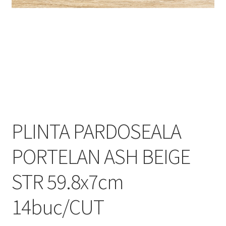
Informatii
Plata si Livrare
Politică de confidențialitate
Politica de cookie
Termeni si conditii
PLINTA PARDOSEALA
Magazin
PORTELAN ASH BEIGE
Plată
STR 59.8x7cm
14buc/CUT