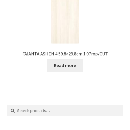
FAIANTA ASHEN 4 59.8×29.8cm 1.07mp/CUT
Read more
Search
Search
for: