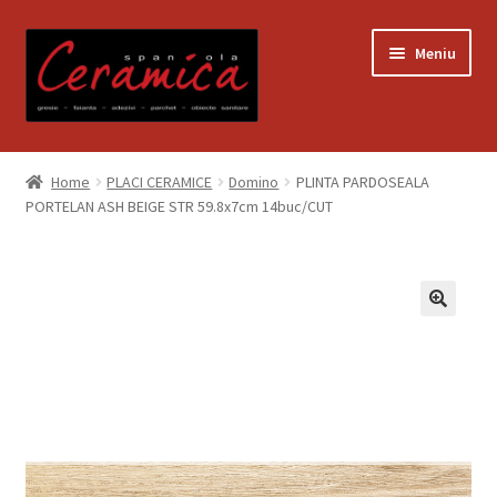
Sari
Sari
Meniu
la
la
navigare
conținut
Prima pagină
Home
PLACI CERAMICE
Domino
PLINTA PARDOSEALA
PORTELAN ASH BEIGE STR 59.8x7cm 14buc/CUT
Blog
Contact
Contul meu
Coș
Despre noi