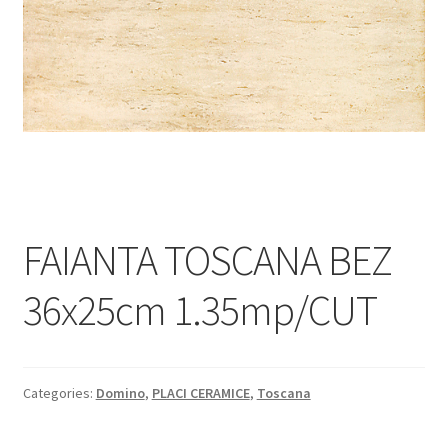
Informatii
Plata si Livrare
Politică de confidențialitate
Politica de cookie
Termeni si conditii
FAIANTA TOSCANA BEZ
Magazin
36x25cm 1.35mp/CUT
Plată
Categories:
Domino
,
PLACI CERAMICE
,
Toscana