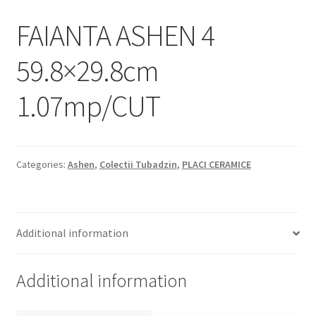
Informatii
FAIANTA ASHEN 4
Plata si Livrare
59.8×29.8cm
Politică de confidențialitate
1.07mp/CUT
Politica de cookie
Termeni si conditii
Categories:
Ashen
,
Colectii Tubadzin
,
PLACI CERAMICE
Magazin
Plată
Additional information
Additional information