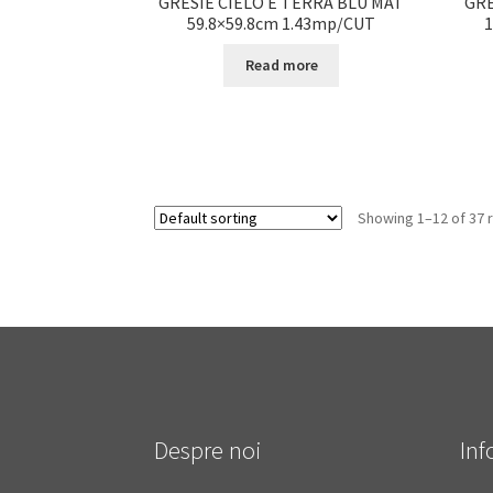
GRESIE CIELO E TERRA BLU MAT
GRE
59.8×59.8cm 1.43mp/CUT
1
Read more
Showing 1–12 of 37 
Despre noi
Inf