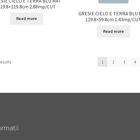
SIE CIELO E TERRA BLU MAT
19.8×119.8cm 2.88mp/CUT
GRESIE CIELO E TERRA BLU
Read more
119.8×59.8cm 1.43mp/CU
Read more
results
1
2
3
4
ormatii