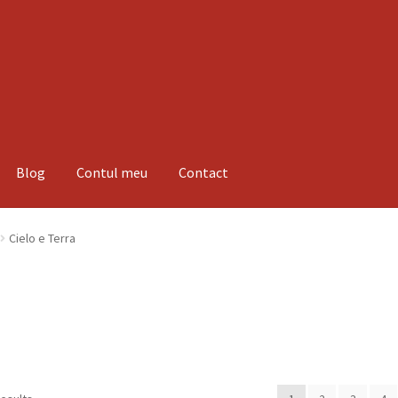
Blog
Contul meu
Contact
espre noi
Informatii
Magazin
Plată
Cielo e Terra