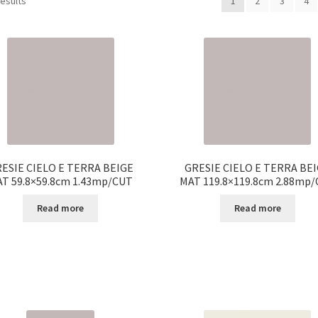
results
1
2
3
4
ESIE CIELO E TERRA BEIGE
GRESIE CIELO E TERRA BE
T 59.8×59.8cm 1.43mp/CUT
MAT 119.8×119.8cm 2.88mp
Read more
Read more