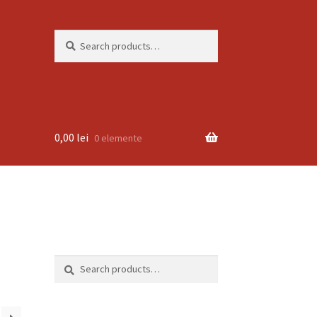
Search
Search
for:
0,00
lei
0 elemente
Search
Search
for: