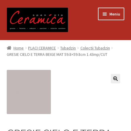
Sari
Sari
Meniu
la
la
navigare
conținut
Prima pagină
Home
PLACI CERAMICE
Tubadzin
Colectii Tubadzin
GRESIE CIELO E TERRA BEIGE MAT 59.8×59.8cm 1.43mp/CUT
Blog
Contact
Contul meu
Coș
Despre noi