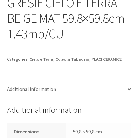
GRESIE CIELO E TERRA
Informatii
BEIGE MAT 59.8×59.8cm
Plata si Livrare
1.43mp/CUT
Politică de confidențialitate
Politica de cookie
Categories:
Cielo e Terra
,
Colectii Tubadzin
,
PLACI CERAMICE
Termeni si conditii
Magazin
Additional information
Plată
Additional information
Dimensions
59,8 × 59,8 cm