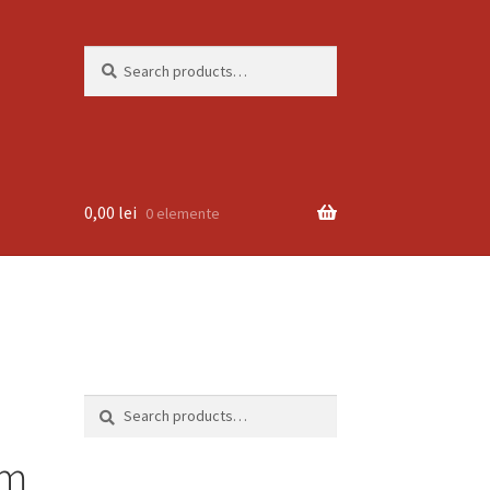
Search
Search
for:
0,00
lei
0 elemente
Search
Search
for:
cm