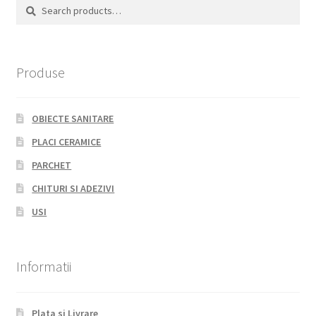
Search
Search
for:
Produse
OBIECTE SANITARE
PLACI CERAMICE
PARCHET
CHITURI SI ADEZIVI
USI
Informatii
Plata si Livrare