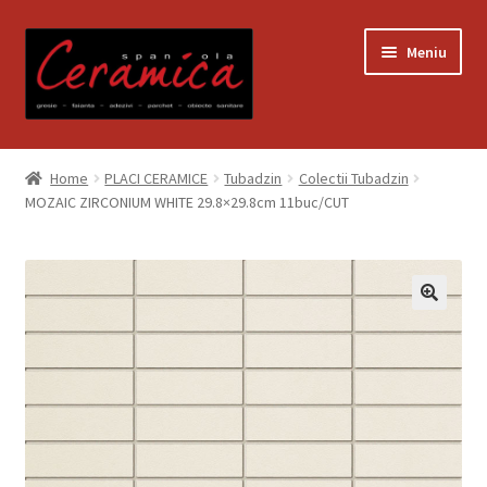
Sari
Sari
Meniu
la
la
navigare
conținut
Prima pagină
Home
PLACI CERAMICE
Tubadzin
Colectii Tubadzin
MOZAIC ZIRCONIUM WHITE 29.8×29.8cm 11buc/CUT
Blog
Contact
Contul meu
Coș
Despre noi