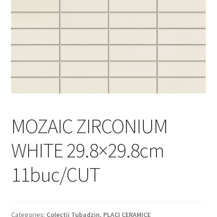
Informatii
Plata si Livrare
Politică de confidențialitate
Politica de cookie
Termeni si conditii
MOZAIC ZIRCONIUM
Magazin
WHITE 29.8×29.8cm
Plată
11buc/CUT
Categories:
Colectii Tubadzin
,
PLACI CERAMICE