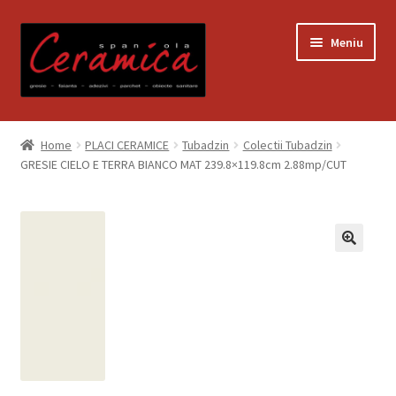
Sari
Sari
Meniu
la
la
navigare
conținut
Prima pagină
Home
PLACI CERAMICE
Tubadzin
Colectii Tubadzin
GRESIE CIELO E TERRA BIANCO MAT 239.8×119.8cm 2.88mp/CUT
Blog
Contact
Contul meu
Coș
Despre noi