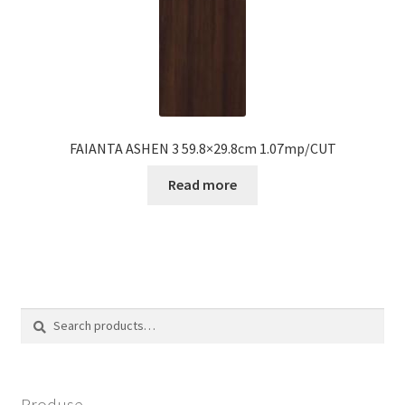
FAIANTA ASHEN 3 59.8×29.8cm 1.07mp/CUT
Read more
Search
Search
for:
Produse