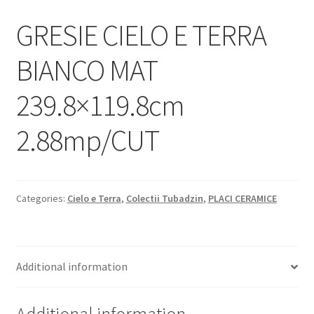
Informatii
GRESIE CIELO E TERRA
Plata si Livrare
BIANCO MAT
Politică de confidențialitate
239.8×119.8cm
Politica de cookie
2.88mp/CUT
Termeni si conditii
Magazin
Categories:
Cielo e Terra
,
Colectii Tubadzin
,
PLACI CERAMICE
Plată
Additional information