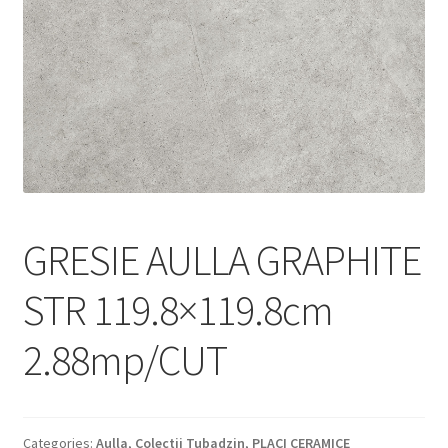
Informatii
Plata si Livrare
Politică de confidențialitate
Politica de cookie
Termeni si conditii
GRESIE AULLA GRAPHITE
Magazin
STR 119.8×119.8cm
Plată
2.88mp/CUT
Categories:
Aulla
,
Colectii Tubadzin
,
PLACI CERAMICE