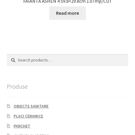
FAIANTA ASHEN 4 59.8×29.8cm 1.07mp/CUT
Read more
Search
Search
for:
Produse
OBIECTE SANITARE
PLACI CERAMICE
PARCHET