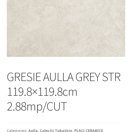
Informatii
Plata si Livrare
Politică de confidențialitate
Politica de cookie
Termeni si conditii
GRESIE AULLA GREY STR
Magazin
119.8×119.8cm
Plată
2.88mp/CUT
Categories:
Aulla
,
Colectii Tubadzin
,
PLACI CERAMICE