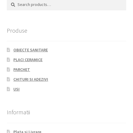
Search
Search
for:
Produse
OBIECTE SANITARE
PLACI CERAMICE
PARCHET
CHITURI SI ADEZIVI
USI
Informatii
Plata si Livrare