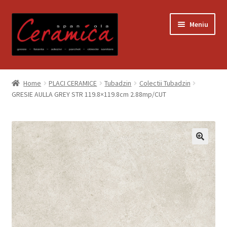
Sari
Sari
Meniu
la
la
navigare
conținut
Prima pagină
Home
PLACI CERAMICE
Tubadzin
Colectii Tubadzin
GRESIE AULLA GREY STR 119.8×119.8cm 2.88mp/CUT
Blog
Contact
Contul meu
Coș
Despre noi