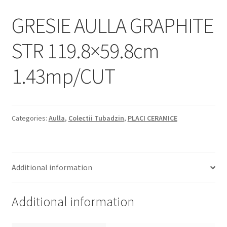
Informatii
GRESIE AULLA GRAPHITE
Plata si Livrare
STR 119.8×59.8cm
Politică de confidențialitate
1.43mp/CUT
Politica de cookie
Termeni si conditii
Categories:
Aulla
,
Colectii Tubadzin
,
PLACI CERAMICE
Magazin
Plată
Additional information
Additional information