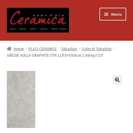
Sari
Sari
Meniu
la
la
navigare
conținut
Prima pagină
Home
PLACI CERAMICE
Tubadzin
Colectii Tubadzin
GRESIE AULLA GRAPHITE STR 119.8×59.8cm 1.43mp/CUT
Blog
Contact
Contul meu
Coș
Despre noi