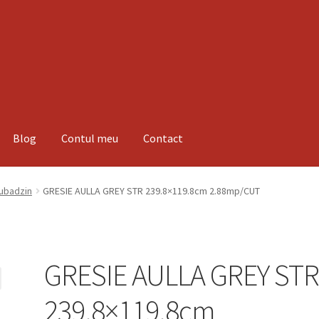
Blog
Contul meu
Contact
espre noi
Informatii
Magazin
Plată
Tubadzin
GRESIE AULLA GREY STR 239.8×119.8cm 2.88mp/CUT
GRESIE AULLA GREY ST
239.8×119.8cm