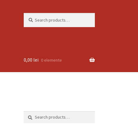
Search
Search
for:
0,00
lei
0 elemente
R
Search
Search
for: