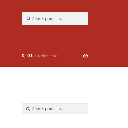
Search
Search
for:
0,00
lei
0 elemente
Search
Search
for: