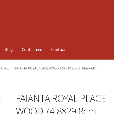
Blog
Contul meu
Contact
espre noi
Informatii
Magazin
Plată
Tubadzin
FAIANTA ROYAL PLACE WOOD 74.8×29.8cm 1.34mp/CUT
FAIANTA ROYAL PLACE
WOOD 74.8×29.8cm