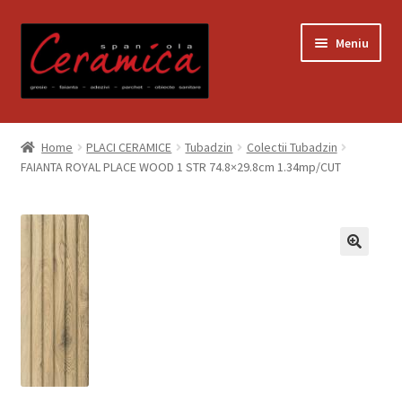
Sari
Sari
Meniu
la
la
navigare
conținut
Prima pagină
Home
PLACI CERAMICE
Tubadzin
Colectii Tubadzin
FAIANTA ROYAL PLACE WOOD 1 STR 74.8×29.8cm 1.34mp/CUT
Blog
Contact
Contul meu
Coș
Despre noi