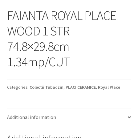
Informatii
FAIANTA ROYAL PLACE
Plata si Livrare
WOOD 1 STR
Politică de confidențialitate
74.8×29.8cm
Politica de cookie
1.34mp/CUT
Termeni si conditii
Magazin
Categories:
Colectii Tubadzin
,
PLACI CERAMICE
,
Royal Place
Plată
Additional information