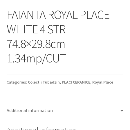
Informatii
FAIANTA ROYAL PLACE
Plata si Livrare
WHITE 4 STR
Politică de confidențialitate
74.8×29.8cm
Politica de cookie
1.34mp/CUT
Termeni si conditii
Magazin
Categories:
Colectii Tubadzin
,
PLACI CERAMICE
,
Royal Place
Plată
Additional information