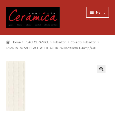
Sari
Sari
Meniu
la
la
navigare
conținut
Prima pagină
Home
PLACI CERAMICE
Tubadzin
Colectii Tubadzin
FAIANTA ROYAL PLACE WHITE 4 STR 74.8×29.8cm 1.34mp/CUT
Blog
Contact
Contul meu
Coș
Despre noi