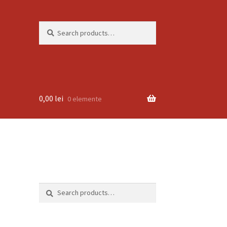
Search
Search
for:
0,00
lei
0 elemente
Search
Search
for: