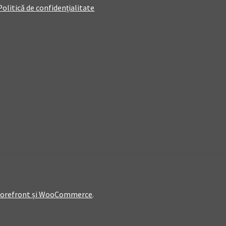
Politică de confidențialitate
Storefront și WooCommerce
.