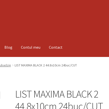
Blog
Contul meu
Contact
espre noi
Informatii
Magazin
Plată
Tubadzin
LIST MAXIMA BLACK 2 44.8x10cm 24buc/CUT
LIST MAXIMA BLACK 2
44.8x10cm 24buc/CUT