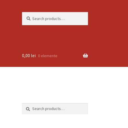
Search
Search
for:
0,00
lei
0 elemente
Search
Search
for: