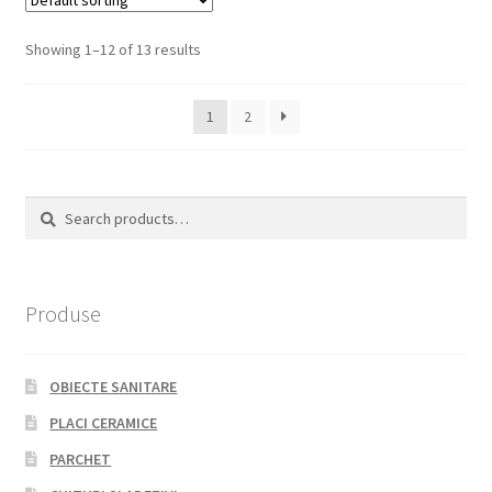
Showing 1–12 of 13 results
1
2
Search
Search
for:
Produse
OBIECTE SANITARE
PLACI CERAMICE
PARCHET