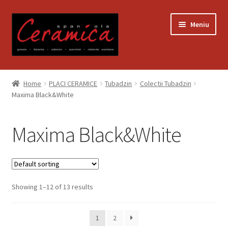
Sari
Sari
Meniu
la
la
navigare
conținut
Prima pagină
Home
PLACI CERAMICE
Tubadzin
Colectii Tubadzin
Maxima Black&White
Blog
Contact
Maxima Black&White
Contul meu
Coș
Showing 1–12 of 13 results
Despre noi
1
2