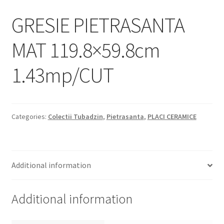
Informatii
GRESIE PIETRASANTA
Plata si Livrare
MAT 119.8×59.8cm
Politică de confidențialitate
1.43mp/CUT
Politica de cookie
Termeni si conditii
Categories:
Colectii Tubadzin
,
Pietrasanta
,
PLACI CERAMICE
Magazin
Plată
Additional information
Additional information