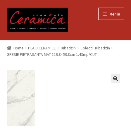
Sari
Sari
Meniu
la
la
navigare
conținut
Prima pagină
Home
PLACI CERAMICE
Tubadzin
Colectii Tubadzin
GRESIE PIETRASANTA MAT 119.8×59.8cm 1.43mp/CUT
Blog
Contact
Contul meu
Coș
Despre noi