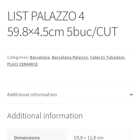
Informatii
LIST PALAZZO 4
Plata si Livrare
59.8×4.5cm 5buc/CUT
Politică de confidențialitate
Politica de cookie
Categories:
Barcelona
,
Barcelona Palazzo
,
Colectii Tubadzin
,
PLACI CERAMICE
Termeni si conditii
Magazin
Additional information
Plată
Additional information
Dimensions
59,8 × 11,8 cm