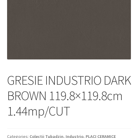
Informatii
Plata si Livrare
Politică de confidențialitate
Politica de cookie
Termeni si conditii
GRESIE INDUSTRIO DARK
Magazin
BROWN 119.8×119.8cm
Plată
1.44mp/CUT
Categories:
Colectii Tubadzin
,
Industrio
,
PLACI CERAMICE