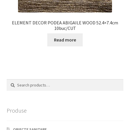
ELEMENT DECOR PODEA ABIGAILE WOOD 52.4×7.4cm
10buc/CUT
Read more
Search
Search
for:
Produse
OBIECTE SANITARE