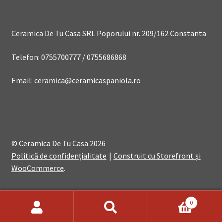
Ceramica De Tu Casa SRL Poporului nr. 209/162 Constanta
Telefon: 0755700777 / 0755686868
Email: ceramica@ceramicaspaniola.ro
© Ceramica De Tu Casa 2026
Politică de confidențialitate
Construit cu Storefront și
WooCommerce
.
0
Search
Search