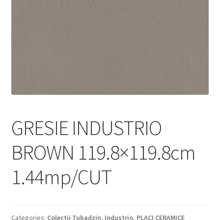
Informatii
Plata si Livrare
Politică de confidențialitate
Politica de cookie
Termeni si conditii
GRESIE INDUSTRIO
Magazin
BROWN 119.8×119.8cm
Plată
1.44mp/CUT
Categories:
Colectii Tubadzin
,
Industrio
,
PLACI CERAMICE