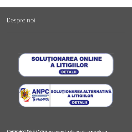
Despre noi
Ceramica De
T
u Casa
va pune la dispozitie produse