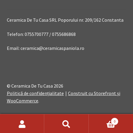
Ceramica De Tu Casa SRL Poporului nr. 209/162 Constanta
Telefon: 0755700777 / 0755686868
Email: ceramica@ceramicaspaniola.ro
© Ceramica De Tu Casa 2026
Politică de confidențialitate
Construit cu Storefront și
WooCommerce
.
0
Search
Search