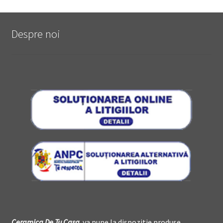
Despre noi
Ceramica De
T
u Casa
va pune la dispozitie produse