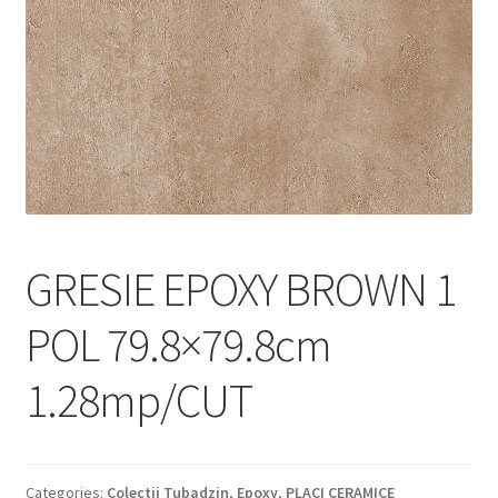
Informatii
Plata si Livrare
Politică de confidențialitate
Politica de cookie
Termeni si conditii
GRESIE EPOXY BROWN 1
Magazin
POL 79.8×79.8cm
Plată
1.28mp/CUT
Categories:
Colectii Tubadzin
,
Epoxy
,
PLACI CERAMICE