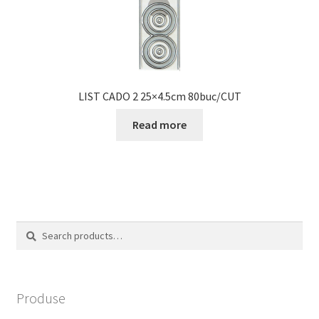
LIST CADO 2 25×4.5cm 80buc/CUT
Read more
Search
Search
for:
Produse