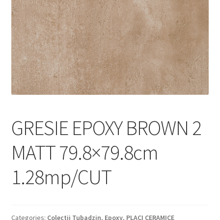
Informatii
Plata si Livrare
Politică de confidențialitate
Politica de cookie
Termeni si conditii
GRESIE EPOXY BROWN 2
Magazin
MATT 79.8×79.8cm
Plată
1.28mp/CUT
Categories:
Colectii Tubadzin
,
Epoxy
,
PLACI CERAMICE