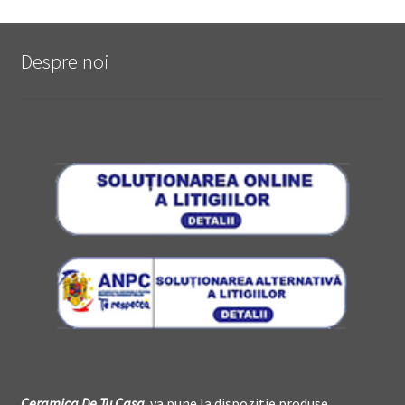
Despre noi
Ceramica De
T
u Casa
va pune la dispozitie produse