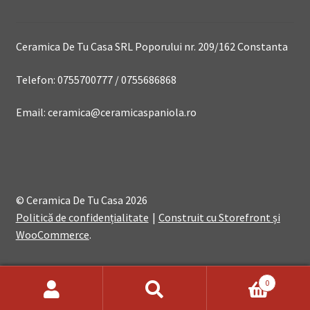
Ceramica De Tu Casa SRL Poporului nr. 209/162 Constanta
Telefon: 0755700777 / 0755686868
Email: ceramica@ceramicaspaniola.ro
© Ceramica De Tu Casa 2026
Politică de confidențialitate
Construit cu Storefront și
WooCommerce
.
0
Search
Search