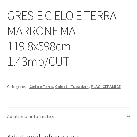
Informatii
GRESIE CIELO E TERRA
Plata si Livrare
MARRONE MAT
Politică de confidențialitate
119.8x598cm
Politica de cookie
1.43mp/CUT
Termeni si conditii
Magazin
Categories:
Cielo e Terra
,
Colectii Tubadzin
,
PLACI CERAMICE
Plată
Additional information