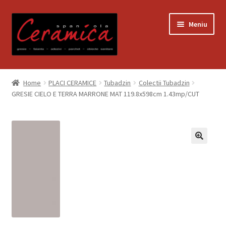
Sari
Sari
Meniu
la
la
navigare
conținut
Prima pagină
Home
PLACI CERAMICE
Tubadzin
Colectii Tubadzin
GRESIE CIELO E TERRA MARRONE MAT 119.8x598cm 1.43mp/CUT
Blog
Contact
Contul meu
Coș
Despre noi