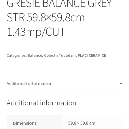
GRESIE BALANCE GREY
Informatii
STR 59.8×59.8cm
Plata si Livrare
1.43mp/CUT
Politică de confidențialitate
Politica de cookie
Categories:
Balance
,
Colectii Tubadzin
,
PLACI CERAMICE
Termeni si conditii
Magazin
Additional information
Plată
Additional information
Dimensions
59,8 × 59,8 cm