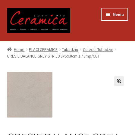
Sari
Sari
Meniu
la
la
navigare
conținut
Prima pagină
Home
PLACI CERAMICE
Tubadzin
Colectii Tubadzin
GRESIE BALANCE GREY STR 59.8×59.8cm 1.43mp/CUT
Blog
Contact
Contul meu
Coș
Despre noi