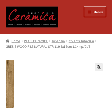
Sari
Sari
Meniu
la
la
navigare
conținut
Prima pagină
Home
PLACI CERAMICE
Tubadzin
Colectii Tubadzin
GRESIE WOOD PILE NATURAL STR 119.8x19cm 1.14mp/CUT
Blog
Contact
Contul meu
Coș
Despre noi