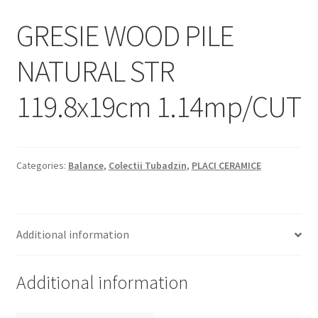
Informatii
GRESIE WOOD PILE
Plata si Livrare
NATURAL STR
Politică de confidențialitate
119.8x19cm 1.14mp/CUT
Politica de cookie
Termeni si conditii
Categories:
Balance
,
Colectii Tubadzin
,
PLACI CERAMICE
Magazin
Plată
Additional information
Additional information