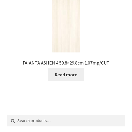
FAIANTA ASHEN 4 59.8×29.8cm 1.07mp/CUT
Read more
Search
Search
for: