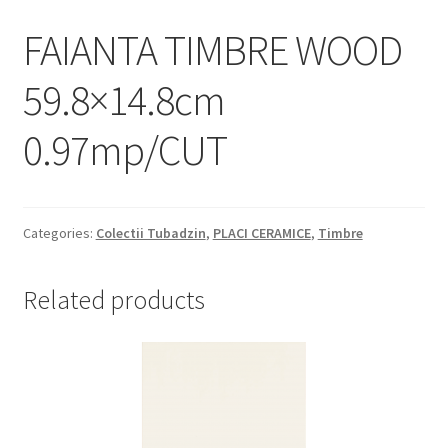
Informatii
FAIANTA TIMBRE WOOD
Plata si Livrare
59.8×14.8cm
Politică de confidențialitate
0.97mp/CUT
Politica de cookie
Termeni si conditii
Categories:
Colectii Tubadzin
,
PLACI CERAMICE
,
Timbre
Magazin
Related products
Plată