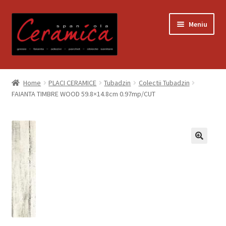
Sari
Sari
Meniu
la
la
navigare
conținut
Prima pagină
Home
PLACI CERAMICE
Tubadzin
Colectii Tubadzin
FAIANTA TIMBRE WOOD 59.8×14.8cm 0.97mp/CUT
Blog
Contact
Contul meu
Coș
Despre noi