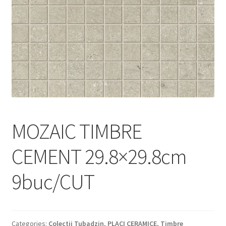
Informatii
Plata si Livrare
Politică de confidențialitate
Politica de cookie
Termeni si conditii
MOZAIC TIMBRE
Magazin
CEMENT 29.8×29.8cm
Plată
9buc/CUT
Categories:
Colectii Tubadzin
,
PLACI CERAMICE
,
Timbre