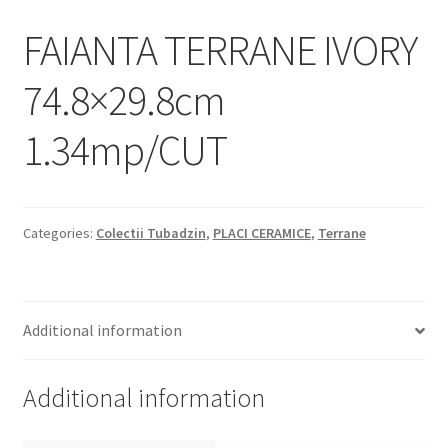
Informatii
FAIANTA TERRANE IVORY
Plata si Livrare
74.8×29.8cm
Politică de confidențialitate
1.34mp/CUT
Politica de cookie
Termeni si conditii
Categories:
Colectii Tubadzin
,
PLACI CERAMICE
,
Terrane
Magazin
Plată
Additional information
Additional information