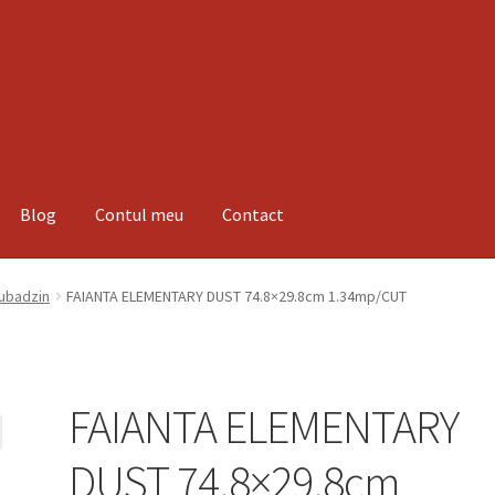
Blog
Contul meu
Contact
espre noi
Informatii
Magazin
Plată
Tubadzin
FAIANTA ELEMENTARY DUST 74.8×29.8cm 1.34mp/CUT
FAIANTA ELEMENTARY
DUST 74.8×29.8cm