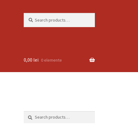
Search
Search
for:
0,00
lei
0 elemente
Search
Search
for: