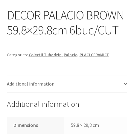
Informatii
DECOR PALACIO BROWN
Plata si Livrare
59.8×29.8cm 6buc/CUT
Politică de confidențialitate
Politica de cookie
Categories:
Colectii Tubadzin
,
Palacio
,
PLACI CERAMICE
Termeni si conditii
Magazin
Additional information
Plată
Additional information
Dimensions
59,8 × 29,8 cm