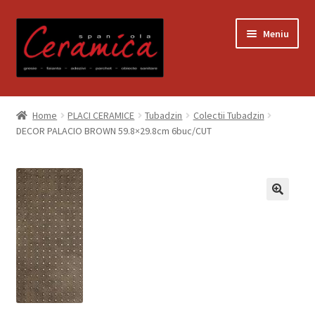
Sari
Sari
Meniu
la
la
navigare
conținut
Prima pagină
Home
PLACI CERAMICE
Tubadzin
Colectii Tubadzin
DECOR PALACIO BROWN 59.8×29.8cm 6buc/CUT
Blog
Contact
Contul meu
Coș
Despre noi