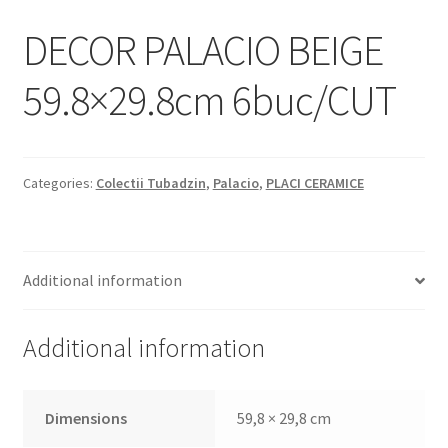
Informatii
DECOR PALACIO BEIGE
Plata si Livrare
59.8×29.8cm 6buc/CUT
Politică de confidențialitate
Politica de cookie
Categories:
Colectii Tubadzin
,
Palacio
,
PLACI CERAMICE
Termeni si conditii
Magazin
Additional information
Plată
Additional information
Dimensions
59,8 × 29,8 cm