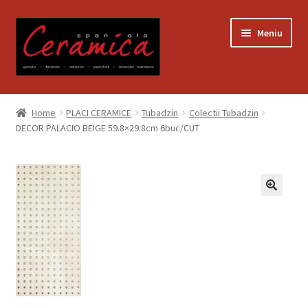
Sari
Sari
Meniu
la
la
navigare
conținut
Prima pagină
Home
PLACI CERAMICE
Tubadzin
Colectii Tubadzin
DECOR PALACIO BEIGE 59.8×29.8cm 6buc/CUT
Blog
Contact
Contul meu
Coș
Despre noi