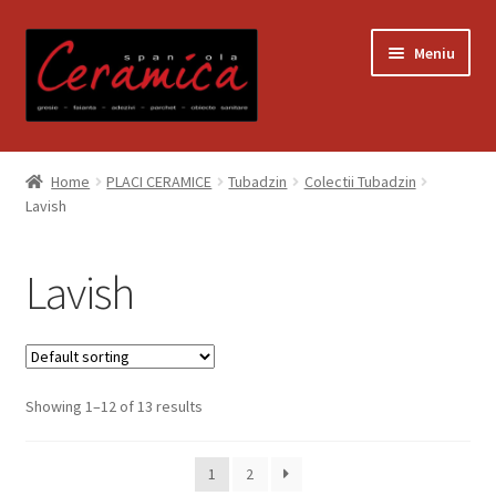
Sari
Sari
Meniu
la
la
navigare
conținut
Prima pagină
Home
PLACI CERAMICE
Tubadzin
Colectii Tubadzin
Lavish
Blog
Contact
Lavish
Contul meu
Coș
Showing 1–12 of 13 results
Despre noi
1
2