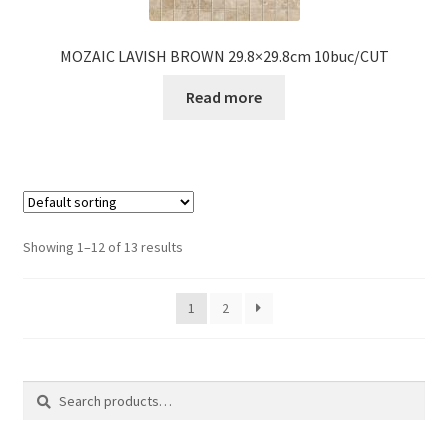
MOZAIC LAVISH BROWN 29.8×29.8cm 10buc/CUT
Read more
Showing 1–12 of 13 results
1
2
Search
Search
for: