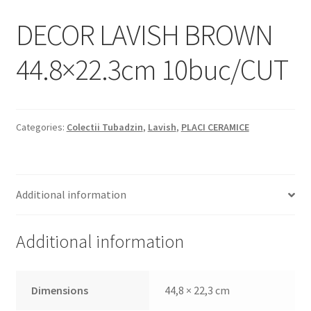
Informatii
DECOR LAVISH BROWN
Plata si Livrare
44.8×22.3cm 10buc/CUT
Politică de confidențialitate
Politica de cookie
Categories:
Colectii Tubadzin
,
Lavish
,
PLACI CERAMICE
Termeni si conditii
Magazin
Additional information
Plată
Additional information
Dimensions
44,8 × 22,3 cm