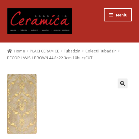
Sari
Sari
Meniu
la
la
navigare
conținut
Prima pagină
Home
PLACI CERAMICE
Tubadzin
Colectii Tubadzin
DECOR LAVISH BROWN 44.8×22.3cm 10buc/CUT
Blog
Contact
Contul meu
Coș
Despre noi