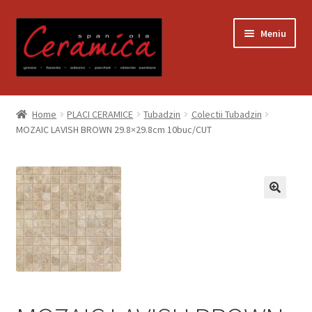
Sari
Sari
Meniu
la
la
navigare
conținut
Prima pagină
Home
PLACI CERAMICE
Tubadzin
Colectii Tubadzin
MOZAIC LAVISH BROWN 29.8×29.8cm 10buc/CUT
Blog
Contact
Contul meu
Coș
Despre noi