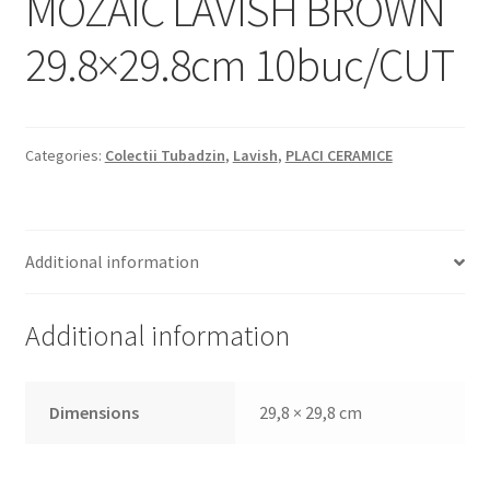
MOZAIC LAVISH BROWN
Informatii
29.8×29.8cm 10buc/CUT
Plata si Livrare
Politică de confidențialitate
Categories:
Colectii Tubadzin
,
Lavish
,
PLACI CERAMICE
Politica de cookie
Termeni si conditii
Additional information
Magazin
Additional information
Plată
Dimensions
29,8 × 29,8 cm