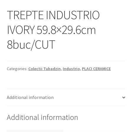
Informatii
TREPTE INDUSTRIO
Plata si Livrare
IVORY 59.8×29.6cm
Politică de confidențialitate
8buc/CUT
Politica de cookie
Termeni si conditii
Categories:
Colectii Tubadzin
,
Industrio
,
PLACI CERAMICE
Magazin
Plată
Additional information
Additional information