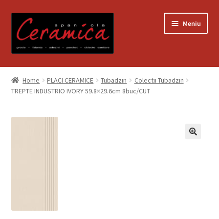
Sari
Sari
Meniu
la
la
navigare
conținut
Prima pagină
Home
PLACI CERAMICE
Tubadzin
Colectii Tubadzin
TREPTE INDUSTRIO IVORY 59.8×29.6cm 8buc/CUT
Blog
Contact
Contul meu
Coș
Despre noi