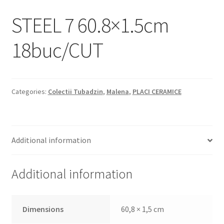
Informatii
STEEL 7 60.8×1.5cm
Plata si Livrare
18buc/CUT
Politică de confidențialitate
Politica de cookie
Categories:
Colectii Tubadzin
,
Malena
,
PLACI CERAMICE
Termeni si conditii
Magazin
Additional information
Plată
Additional information
Dimensions
60,8 × 1,5 cm