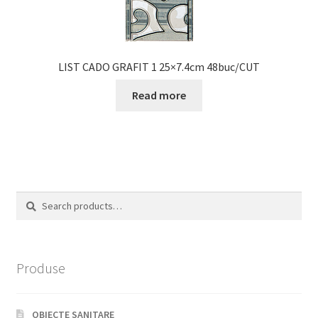
LIST CADO GRAFIT 1 25×7.4cm 48buc/CUT
Read more
Search
Search
for:
Produse
OBIECTE SANITARE