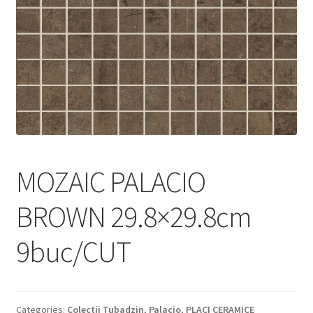
Informatii
Plata si Livrare
Politică de confidențialitate
Politica de cookie
Termeni si conditii
MOZAIC PALACIO
Magazin
BROWN 29.8×29.8cm
Plată
9buc/CUT
Categories:
Colectii Tubadzin
,
Palacio
,
PLACI CERAMICE