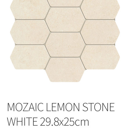
Informatii
Plata si Livrare
Politică de confidențialitate
Politica de cookie
Termeni si conditii
Magazin
Plată
MOZAIC LEMON STONE
WHITE 29.8x25cm