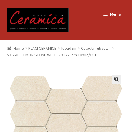
Sari
Sari
Meniu
la
la
navigare
conținut
Prima pagină
Home
PLACI CERAMICE
Tubadzin
Colectii Tubadzin
MOZAIC LEMON STONE WHITE 29.8x25cm 10buc/CUT
Blog
Contact
Contul meu
Coș
Despre noi