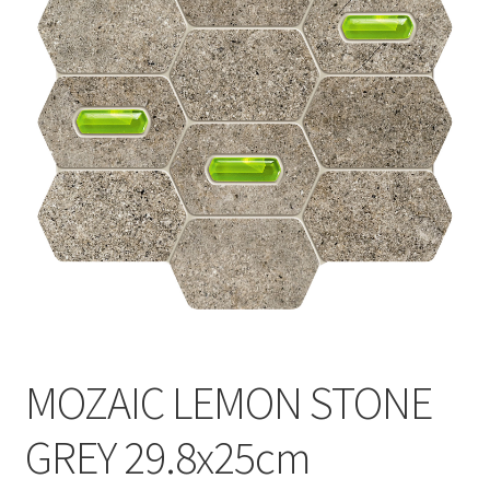
Informatii
Plata si Livrare
Politică de confidențialitate
Politica de cookie
Termeni si conditii
Magazin
Plată
MOZAIC LEMON STONE
GREY 29.8x25cm