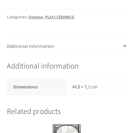
Informatii
Categories:
Domino
,
PLACI CERAMICE
Plata si Livrare
Politică de confidențialitate
Additional information
Politica de cookie
Additional information
Termeni si conditii
Magazin
Dimensions
44,8 × 7,1 cm
Plată
Related products