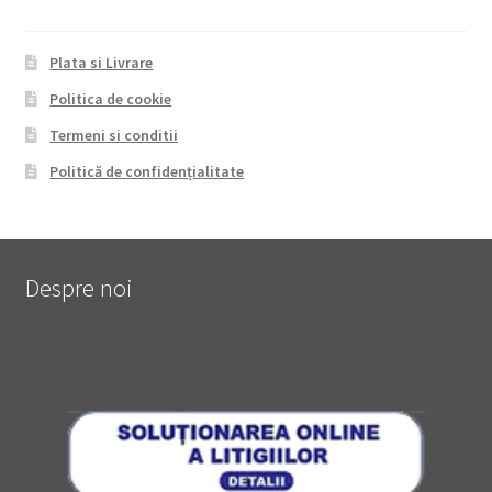
Plata si Livrare
Politica de cookie
Termeni si conditii
Politică de confidențialitate
Despre noi