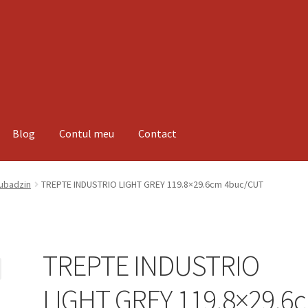
Blog
Contul meu
Contact
espre noi
Informatii
Magazin
Plată
Tubadzin
TREPTE INDUSTRIO LIGHT GREY 119.8×29.6cm 4buc/CUT
TREPTE INDUSTRIO
LIGHT GREY 119.8×29.6