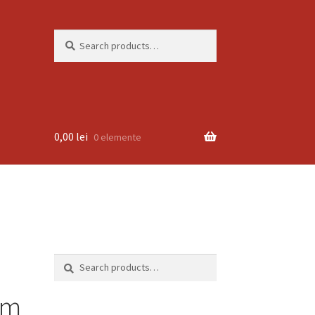
Search
Search
for:
0,00
lei
0 elemente
Search
Search
for:
cm