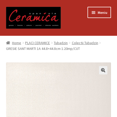
Sari
Sari
Meniu
la
la
navigare
conținut
Prima pagină
Home
PLACI CERAMICE
Tubadzin
Colectii Tubadzin
GRESIE SANT MARTI 1A 44.8×44.8cm 1.20mp/CUT
Blog
Contact
Contul meu
Coș
Despre noi