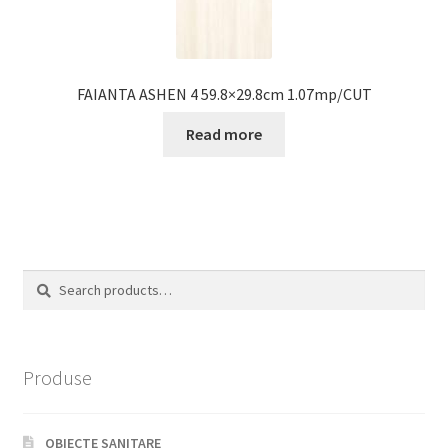
FAIANTA ASHEN 4 59.8×29.8cm 1.07mp/CUT
Read more
Search
Search
for:
Produse
OBIECTE SANITARE