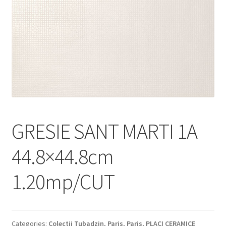
Informatii
Plata si Livrare
Politică de confidențialitate
Politica de cookie
Termeni si conditii
GRESIE SANT MARTI 1A
Magazin
44.8×44.8cm
Plată
1.20mp/CUT
Categories:
Colectii Tubadzin
,
Paris
,
Paris
,
PLACI CERAMICE