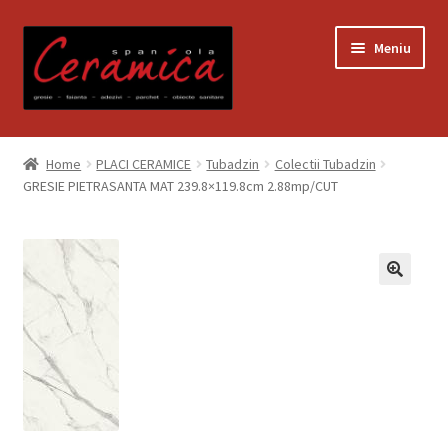
Sari
Sari
Meniu
la
la
navigare
conținut
Prima pagină
Home
PLACI CERAMICE
Tubadzin
Colectii Tubadzin
GRESIE PIETRASANTA MAT 239.8×119.8cm 2.88mp/CUT
Blog
Contact
Contul meu
Coș
Despre noi