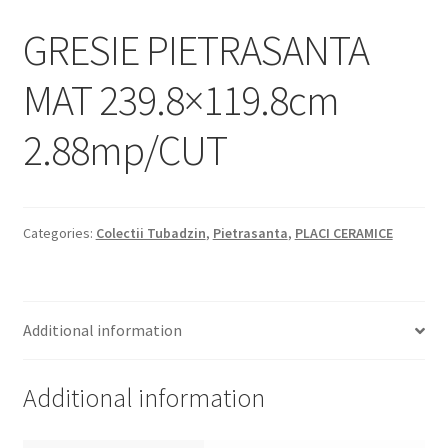
Informatii
GRESIE PIETRASANTA
Plata si Livrare
MAT 239.8×119.8cm
Politică de confidențialitate
2.88mp/CUT
Politica de cookie
Termeni si conditii
Categories:
Colectii Tubadzin
,
Pietrasanta
,
PLACI CERAMICE
Magazin
Plată
Additional information
Additional information