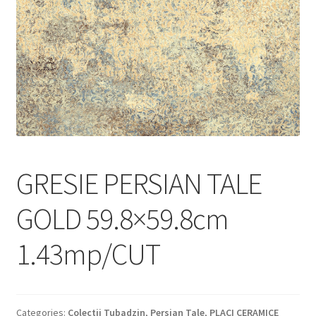
Informatii
Plata si Livrare
Politică de confidențialitate
Politica de cookie
Termeni si conditii
GRESIE PERSIAN TALE
Magazin
GOLD 59.8×59.8cm
Plată
1.43mp/CUT
Categories:
Colectii Tubadzin
,
Persian Tale
,
PLACI CERAMICE