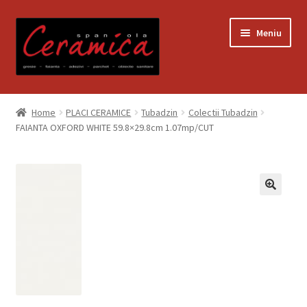
Sari
Sari
Meniu
la
la
navigare
conținut
Prima pagină
Home
PLACI CERAMICE
Tubadzin
Colectii Tubadzin
FAIANTA OXFORD WHITE 59.8×29.8cm 1.07mp/CUT
Blog
Contact
Contul meu
Coș
Despre noi