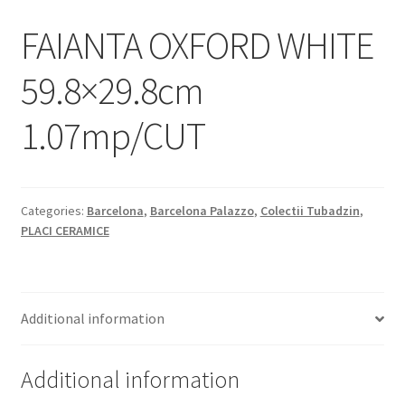
Informatii
FAIANTA OXFORD WHITE
Plata si Livrare
59.8×29.8cm
Politică de confidențialitate
1.07mp/CUT
Politica de cookie
Termeni si conditii
Categories:
Barcelona
,
Barcelona Palazzo
,
Colectii Tubadzin
,
PLACI CERAMICE
Magazin
Plată
Additional information
Additional information